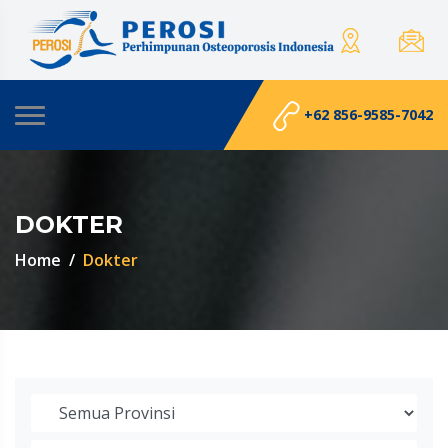
+62 856-9585-7042
DOKTER
Home
Dokter